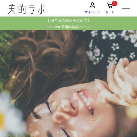
0
マイページ
カート
【10年分の感謝を込めて】
meemo10周年特設ページ