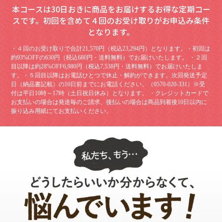
本コースは30日おきに商品をお届けするお得な定期コー
スです。
初回を含めて４回のお受け取りがお申込み条件
となります。
・４回のお受け取りで合計21,570円（税込23,294円）となります。・初回は
約93%OFFの630円（税込680円・送料無料）でお届けいたします。 ・２回
目以降は約28%OFF6,980円（税込7,538円・送料無料）でお届けいたしま
す。・５回目以降はお電話ひとつで休止・解約ができます。次回発送予定
日（納品書記載）の10日前までにお電話ください。（0570-020-331）※受
付は平日10時～17時（土日祝日休み）となります。 ・クレジットカードで
お支払いの場合は発送毎のご請求、後払いの場合は商品到着後10日以内に
振り込み用紙にてお支払いください。