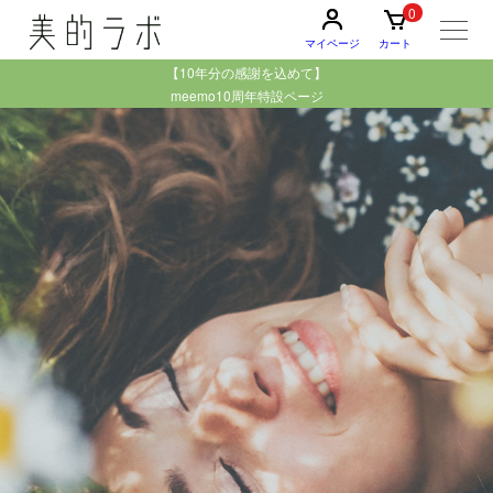
0
マイページ
カート
【10年分の感謝を込めて】
meemo10周年特設ページ