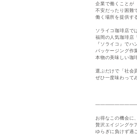
企業で働くことが
不安だったり困難
働く場所を提供す
ソライコ珈琲店で
福岡の人気珈琲店
『ソライコ』でハ
パッケージング作
本物の美味しい珈
選ぶだけで「社会
ぜひ一度味わって
――――――――
お得なこの機会に
贅沢エイジングケ
ゆらぎに負けず過