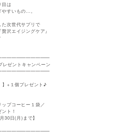
り目は
ぎやすいもの…。
した次世代サプリで
『贅沢エイジングケア』
？
━━━━━━━━━━━
0プレゼントキャンペーン
━━━━━━━━━━━
！】+１個プレゼント♪
リップコーヒー１袋／
ト！
30日(月)まで】
━━━━━━━━━━━