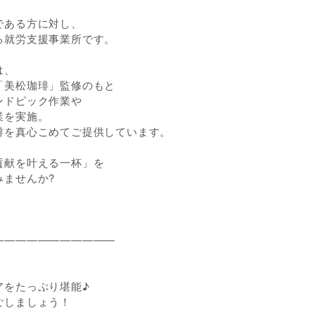
である方に対し、
る就労支援事業所です。
は、
「美松珈琲」監修のもと
ンドピック作業や
業を実施。
琲を真心こめてご提供しています。
貢献を叶える一杯」を
みませんか?
―――――――――――
、
アをたっぷり堪能♪
ごしましょう！