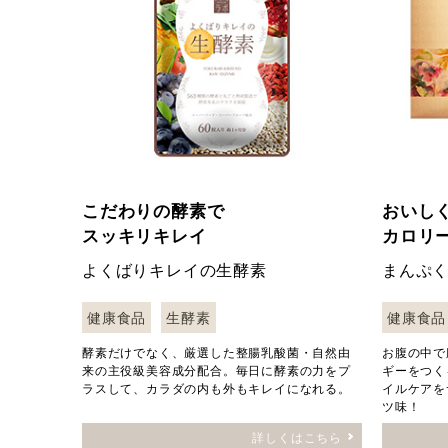
こだわりの酵素で
おいし
スッキリキレイ
カロリ
よくばりキレイの生酵素
まんぷ
健康食品
生酵素
健康食品
酵素だけでなく、厳選した整腸乳酸菌・自然由
お腹の中で
来の主役級美容成分配合。毎日に酵素の力をプ
ギーをつく
ラスして、カラダの内も外もキレイになれる。
イルケアを
ツ味！
詳しくはこちら