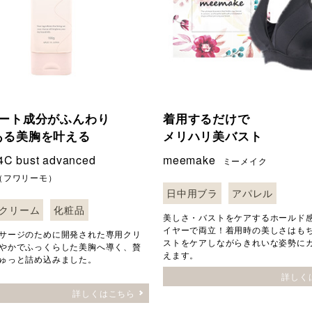
ポート成分がふんわり
着用するだけで
ある美胸を叶える
メリハリ美バスト
C bust advanced
meemake
ミーメイク
（フワリーモ）
日中用ブラ
アパレル
クリーム
化粧品
美しさ・バストをケアするホールド
イヤーで両立！着用時の美しさはも
サージのために開発された専用クリ
ストをケアしながらきれいな姿勢に
やかでふっくらした美胸へ導く、贅
えます。
ゅっと詰め込みました。
詳しく
詳しくはこちら