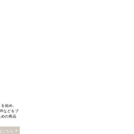
」を始め、
MRなどをブ
ための商品
はこちら