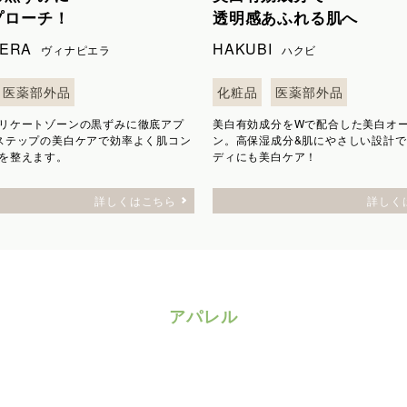
プローチ！
透明感あふれる肌へ
IERA
HAKUBI
ヴィナピエラ
ハクビ
医薬部外品
化粧品
医薬部外品
リケートゾーンの黒ずみに徹底アプ
美白有効成分をWで配合した美白オ
ステップの美白ケアで効率よく肌コン
ン。高保湿成分&肌にやさしい設計
を整えます。
ディにも美白ケア！
詳しくはこちら
詳しく
アパレル