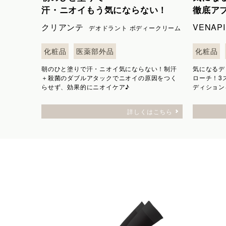
汗・ニオイもう気にならない！
徹底ア
クリアンテ
VENAP
デオドラント ボディークリーム
化粧品
医薬部外品
化粧品
朝のひと塗りで汗・ニオイ気にならない！制汗
気になるデ
＋殺菌のダブルアタックでニオイの原因をつく
ローチ！3
らせず、効果的にニオイケア♪
ディション
詳しくはこちら