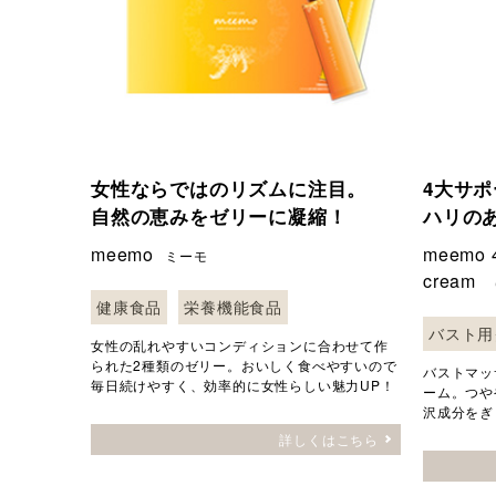
女性ならではのリズムに注目。
4大サ
自然の恵みをゼリーに凝縮！
ハリの
meemo
meemo 4
ミーモ
cream
健康食品
栄養機能食品
バスト用
女性の乱れやすいコンディションに合わせて作
られた2種類のゼリー。おいしく食べやすいので
バストマッ
毎日続けやすく、効率的に女性らしい魅力UP！
ーム。つや
沢成分をぎ
詳しくはこちら