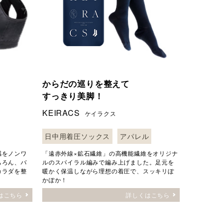
からだの巡りを整えて
すっきり美脚！
KEIRACS
ケイラクス
日中用着圧ソックス
アパレル
感をノンワ
「遠赤外線×鉱石繊維」の高機能繊維をオリジナ
ちろん、バ
ルのスパイラル編みで編み上げました。足元を
カラダを整
暖かく保温しながら理想の着圧で、スッキリぽ
かぽか！
はこちら
詳しくはこちら