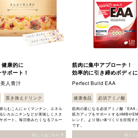
く健康的に
筋肉に集中アプローチ！
ーサポート！
効率的に引き締めボディに
く美人青汁
Perfect Build EAA
置き換えドリンク
健康食品
必須アミノ酸
膨らむこんにゃくマンナン、エネル
筋肉の基になる必須アミノ酸「EAA
るL-カルニチンなどが美味しくスタ
筋力アップをサポートするHMBやE
サポート。毎日飲みたくなるフルー
レンド。より強い体づくりを目指す
です。
詳しくはこちら
詳しく