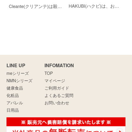
HAKUBI(ハクビ)は、お肌への刺激となるものは徹底的に排除し、優しさにこだわったバストトップ黒ずみケアクリームです。近年注目されているアスタキサンチンとプラセンタの黄金比配合で黒ずみを予防し、美白効果を最大限に引き出します。黒ずみを予防し、美しいお肌を目指すあなたへおすすめです。(※美白とは、メラニンの生成を抑え、しみ、そばかすを防ぐこと)
Cleante(クリアンテ)は殺菌+制汗のダブルアタックでニオイの原因をつくらせない、デオドラントクリームです。敏感・乾燥肌の方にもやさしい無添加処方で肌への優しさを徹底追求しています。効果的にニオイケアをしたいあなたへおすすめです。
LINE UP
INFOMATION
meシリーズ
TOP
NMNシリーズ
マイページ
健康食品
ご利用ガイド
化粧品
よくあるご質問
アパレル
お問い合わせ
日用品