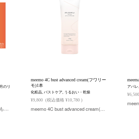
meemo 4C bust advanced cream(フワリー
meem
モ)1本
 月のリ
アパレ
化粧品, バストケア, うるおい・乾燥
¥6,50
¥9,800
(税込価格
¥10,780
)
meemo(ミーモ)は、芸能界からも注目され、雑誌・メディアでも活躍する整体師「朝井麗華」さんプロデュースの、トータルボディケアゼリーです。カラダのリズムで食べ分ける2種類のゼリーに、女性に嬉しい成分を贅沢に配合しています。健康的な女性らしさを目指すあなたへおすすめです。
meemo 4C bust advanced cream(フワリーモ)は、芸能界からも注目され、雑誌・メディアでも活躍する整体師「朝井麗華」先生プロデュースの、バストケアクリームです。つややかでふっくらした美胸へ導く、4大ボリュームサポート成分を贅沢に配合しています。ハリのあるふっくらとしたバストを目指すあなたへおすすめです。 「meemo 4C bust advanced cream(4Cクリーム)」はご好評につき商品の出荷までにお時間をいただいております。 誠に恐れ入りますが、7/28新規ご注文分より、10月下旬以降順次発送となりますのであらかじめご了承ください。 予約をご希望のお客様は通常どおりお申し込みください。なお、予約注文受付完了後のキャンセルはお受けできかねます。