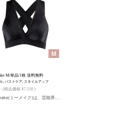
ake M/単品/1枚 送料無料
ル, バストケア, スタイルアップ
0
(税込価格
¥7,150
)
meemake(ミーメイク)は、芸能界からも注目され、雑誌・メディアでも活躍する整体師「朝井麗華」さんプロデュースの、日中用育乳ブラです。立体縫製がバストを優しく包み込み、ノンワイヤーながら、バストを立体的に保ちます。健康美溢れる体づくりを目指すあなたへおすすめです。