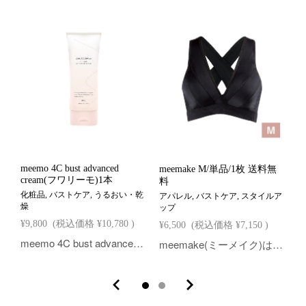
meemo 4C bust advanced
meemake M/単品/1枚 送料無
K
cream(フワリーモ)1本
料
化粧品, バストケア, うるおい・乾
アパレル, バストケア, スタイルア
ア
燥
ップ
タ
¥9,800
(税込価格
¥10,780
)
¥6,500
(税込価格
¥7,150
)
¥
meemo 4C bust advanced cream(フワリーモ)は、芸能界からも注目され、雑誌・メディアでも活躍する整体師「朝井麗華」先生プロデュースの、バストケアクリームです。つややかでふっくらした美胸へ導く、4大ボリュームサポート成分を贅沢に配合しています。ハリのあるふっくらとしたバストを目指すあなたへおすすめです。 「meemo 4C bust advanced cream(4Cクリーム)」はご好評につき商品の出荷までにお時間をいただいております。 誠に恐れ入りますが、7/28新規ご注文分より、10月下旬以降順次発送となりますのであらかじめご了承ください。 予約をご希望のお客様は通常どおりお申し込みください。なお、予約注文受付完了後のキャンセルはお受けできかねます。
meemake(ミーメイク)は、芸能界からも注目され、雑誌・メディアでも活躍する整体師「朝井麗華」さんプロデュースの、日中用育乳ブラです。立体縫製がバストを優しく包み込み、ノンワイヤーながら、バストを立体的に保ちます。健康美溢れる体づくりを目指すあなたへおすすめです。