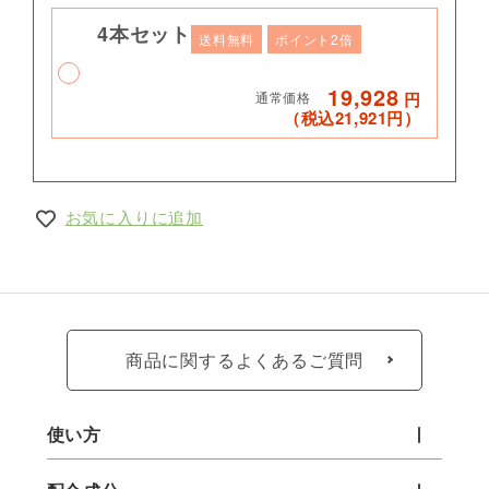
4本セット
ビューティー
送料無料
ポイント2倍
3本
ヘア
2本
19,928
通常価格
円
ビューティー
2本
（税込21,921円）
ヘア
1本
（2本セット）カートに追加する
ビューティー
4本
ビューティー
1本
お気に入りに追加
ヘア
2本
ビューティー
3本
ヘア
3本
ヘア
1本
ビューティー
2本
商品に関するよくあるご質問
ヘア
2本
（3本セット）カートに追加する
ビューティー
1本
使い方
ヘア
3本