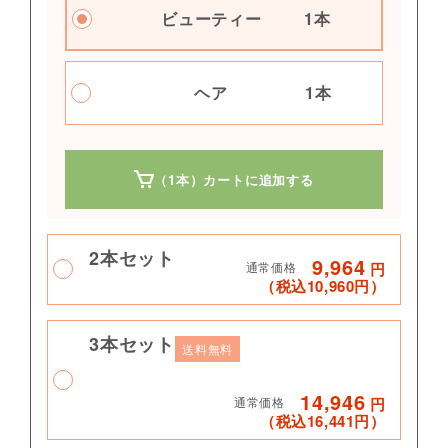
ビューティー
1本
ヘア
1本
（1本）カートに追加する
2本セット
9,964
通常価格
円
（税込10,960円）
3本セット
ビューティー
送料無料
2本
14,946
通常価格
円
ビューティー
1本
（税込16,441円）
ヘア
1本