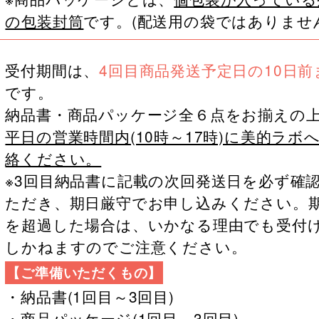
の包装封筒
です。(配送用の袋ではありませ
受付期間は、
4回目商品発送予定日の10日前
です。
納品書・商品パッケージ全６点をお揃えの
平日の営業時間内(10時～17時)に美的ラボ
絡ください。
※3回目納品書に記載の次回発送日を必ず確
ただき、期日厳守でお申し込みください。
を超過した場合は、いかなる理由でも受付
しかねますのでご注意ください。
【ご準備いただくもの】
・納品書(1回目～3回目)
・商品パッケージ(1回目～3回目)