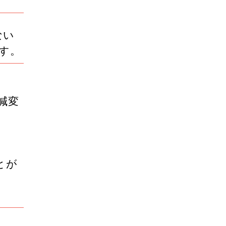
ない
す。
減変
とが