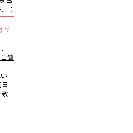
ん。)
まで
上、
へご連
認い
期日
け致