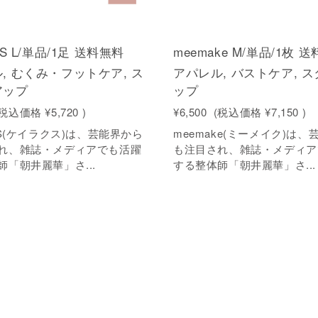
CS L/単品/1足 送料無料
meemake M/単品/1枚 
, むくみ・フットケア, ス
アパレル, バストケア, 
アップ
ップ
(税込価格
¥5,720
)
¥6,500
(税込価格
¥7,150
)
CS(ケイラクス)は、芸能界から
meemake(ミーメイク)は
れ、雑誌・メディアでも活躍
も注目され、雑誌・メディア
師「朝井麗華」さ...
する整体師「朝井麗華」さ...